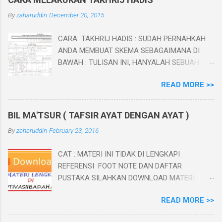
By
zaharuddin
December 20, 2015
CARA TAKHRIJ HADIS : SUDAH PERNAHKAH
ANDA MEMBUAT SKEMA SEBAGAIMANA DI
BAWAH : TULISAN INI, HANYALAH SEBUAH
PENGANTAR SEBELUM MEMBUAT GAMBAR DI
READ MORE >>
ATAS. BAB I PENDAHULUAN A. Latar Belakang
Hadis Nabi merupakan sumber ajaran Islam
yang kedua setelah al-Qur’an, yang setiap
BIL MA'TSUR ( TAFSIR AYAT DENGAN AYAT )
muslim wajib mengikuti danmengamalkan
By
zaharuddin
February 23, 2016
ajaran-ajaran yang terdapat didalamnya.
Sebagai landasan hukum syara' yang kedua
CAT : MATERI INI TIDAK DI LENGKAPI
setelah al-Qur'an, keotentikan sunnah menjadi
REFERENSI FOOT NOTE DAN DAFTAR
keharusan untuk dipelajari dan dikaji oleh setiap
PUSTAKA SILAHKAN DOWNLOAD MATERI
muslim. Sebab, meskipun Allah Swt, telah
LENGKAPNYA DI SITUS BARU KAMI
berjanji untuk menjaga agama-Nya, namun
READ MORE >>
MOTIVASIIBADAH.COM - MEMAHAMI AYAT
fitnah dan hujatan terhadap sunnah dan para
DENGAN AYAT - TAFSIR BIL MA'TSUR A.
ulamanya,juga tidak pernah berhenti.Kenyataan