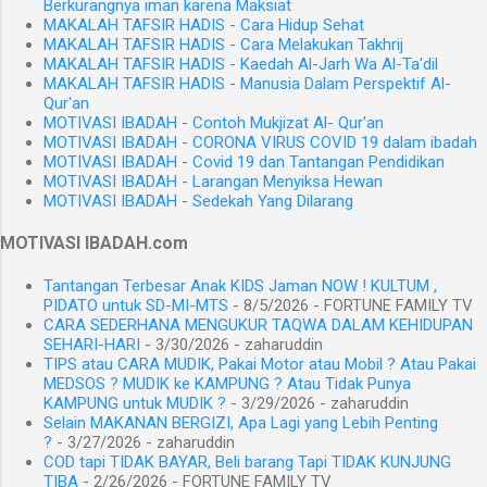
Berkurangnya iman karena Maksiat
kondisi fase masa lalu (fase periwayatan dan
MAKALAH TAFSIR HADIS - Cara Hidup Sehat
pasca periwayatan). Fenomena tersebut
MAKALAH TAFSIR HADIS - Cara Melakukan Takhrij
mengakibatkan kekhawatiran dan kecemasan
MAKALAH TAFSIR HADIS - Kaedah Al-Jarh Wa Al-Ta'dil
MAKALAH TAFSIR HADIS - Manusia Dalam Perspektif Al-
tentang masa depan kaidah hadis atau ilmu
Qur'an
hadis, khususnya jika fenomena ini jika
MOTIVASI IBADAH - Contoh Mukjizat Al- Qur'an
berkelanjutan. Kenyataan ini mengakibatkan
MOTIVASI IBADAH - CORONA VIRUS COVID 19 dalam ibadah
MOTIVASI IBADAH - Covid 19 dan Tantangan Pendidikan
menjadi semakin kaburnya bentuk sebenarnya
MOTIVASI IBADAH - Larangan Menyiksa Hewan
dari metode kritikus hadis dalam menyingkap
MOTIVASI IBADAH - Sedekah Yang Dilarang
ke...
MOTIVASI IBADAH.com
Tantangan Terbesar Anak KIDS Jaman NOW ! KULTUM ,
PIDATO untuk SD-MI-MTS
- 8/5/2026
- FORTUNE FAMILY TV
CARA SEDERHANA MENGUKUR TAQWA DALAM KEHIDUPAN
SEHARI-HARI
- 3/30/2026
- zaharuddin
TIPS atau CARA MUDIK, Pakai Motor atau Mobil ? Atau Pakai
MEDSOS ? MUDIK ke KAMPUNG ? Atau Tidak Punya
KAMPUNG untuk MUDIK ?
- 3/29/2026
- zaharuddin
Selain MAKANAN BERGIZI, Apa Lagi yang Lebih Penting
?
- 3/27/2026
- zaharuddin
COD tapi TIDAK BAYAR, Beli barang Tapi TIDAK KUNJUNG
TIBA
- 2/26/2026
- FORTUNE FAMILY TV