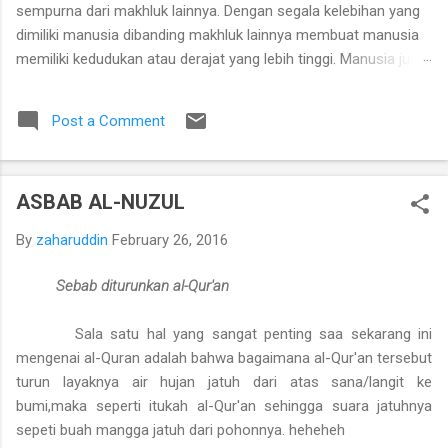
sempurna dari makhluk lainnya. Dengan segala kelebihan yang
dimiliki manusia dibanding makhluk lainnya membuat manusia
memiliki kedudukan atau derajat yang lebih tinggi. Manusia juga
disertai akal, pikiran, perasaan sehingga manusia dapat
memenuhi segala keinginannya yang diberikan Tuhan YME.
Post a Comment
Manusia adalah mahluk hidup ciptaan tuhan dengan segala
fungsi dan potensinya yang tunduk kepada aturan hukum alam,
mengalami kelahiran, pertumbuhan, perkembangan, dan mati.
ASBAB AL-NUZUL
Serta terkait serta berinteraksi dengan alam dan lingkungannya
dalam sebuah hubungan timbal balik, baik itu positis maupun
By
zaharuddin
February 26, 2016
negatif. Manusia juga sebagai mahkluk individu memiliki
pemikiran-pemikiran tentang apa yang menurutnya sesuai
Sebab diturunkan al-Qur'an
ketika tindakan-tindakan yang ia ambil dan sebagai makhluk
sosial yang saling berhubungan dan keterkaitannya dengan
Sala satu hal yang sangat penting saa sekarang ini
lingkungan dan tempat tinggalnya. B. ...
mengenai al-Quran adalah bahwa bagaimana al-Qur'an tersebut
turun layaknya air hujan jatuh dari atas sana/langit ke
bumi,maka seperti itukah al-Qur'an sehingga suara jatuhnya
sepeti buah mangga jatuh dari pohonnya. heheheh