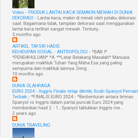
Video - PRODUK LANTAI KACA SEMAKIN MEWAH DI DUNIA
DEKORASI
-
Lantai kaca, makin di minati oleh pelaku dekorasi
saat. Bagaimana tidak, tampilan dekorasi saat menggunakan
lantai kaca terlihat sangat mewah. Tentuny...
5 months ago
ARTIKEL TAFSIR HADIS
KEHIDUPAN SOSIAL - ANTROPOLOGI
-
*BAB I*
*PENDAHULUAN* *A. **Latar Belakang Masalah* Manusia
merupakan makhluk Tuhan Yang Maha Esa yang paling
sempurna dari makhluk lainnya. Deng...
10 months ago
DUNIA OLAHRAGA
EURO 2024 - Inggris Finalis tetap dikritik, Rodri Spanyol Pemain
Terbaik
-
*FINALIS EURO 2024 - *Berbenturan antara timnas
Spanyol vs Inggris dalam partai puncak Euro 2024 yang
memberikan hasil 2 - 1 , Spanyol taklukkan Inggris me...
2 years ago
DUNIA TRAVELING