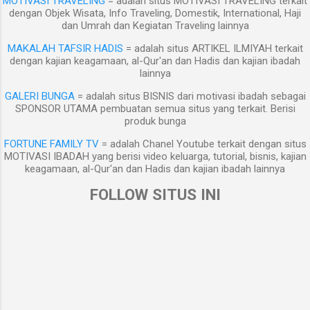
MOTIVASI TRAVELING
= adalah situs MOTIVASI TRAVELING terkait
bentukan bahasanya mencakup semua person
dengan Objek Wisata, Info Traveling, Domestik, International, Haji
dan Umrah dan Kegiatan Traveling lainnya
(jiwa) yang bisa dipercayai maknanya tanpa
batas kualitas dan kuantitas. Contoh dalam Q.S.
MAKALAH TAFSIR HADIS
= adalah situs ARTIKEL ILMIYAH terkait
Yasin/36: 20. وجاء من أقصي المدينة...
dengan kajian keagamaan, al-Qur'an dan Hadis dan kajian ibadah
lainnya
GALERI BUNGA
= adalah situs BISNIS dari motivasi ibadah sebagai
SPONSOR UTAMA pembuatan semua situs yang terkait. Berisi
produk bunga
FORTUNE FAMILY TV
= adalah Chanel Youtube terkait dengan situs
MOTIVASI IBADAH yang berisi video keluarga, tutorial, bisnis, kajian
keagamaan, al-Qur'an dan Hadis dan kajian ibadah lainnya
FOLLOW SITUS INI