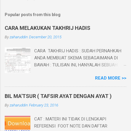
Popular posts from this blog
CARA MELAKUKAN TAKHRIJ HADIS
By
zaharuddin
December 20, 2015
CARA TAKHRIJ HADIS : SUDAH PERNAHKAH
ANDA MEMBUAT SKEMA SEBAGAIMANA DI
BAWAH : TULISAN INI, HANYALAH SEBUAH
PENGANTAR SEBELUM MEMBUAT GAMBAR DI
READ MORE >>
ATAS. BAB I PENDAHULUAN A. Latar Belakang
Hadis Nabi merupakan sumber ajaran Islam
yang kedua setelah al-Qur’an, yang setiap
BIL MA'TSUR ( TAFSIR AYAT DENGAN AYAT )
muslim wajib mengikuti danmengamalkan
By
zaharuddin
February 23, 2016
ajaran-ajaran yang terdapat didalamnya.
Sebagai landasan hukum syara' yang kedua
CAT : MATERI INI TIDAK DI LENGKAPI
setelah al-Qur'an, keotentikan sunnah menjadi
REFERENSI FOOT NOTE DAN DAFTAR
keharusan untuk dipelajari dan dikaji oleh setiap