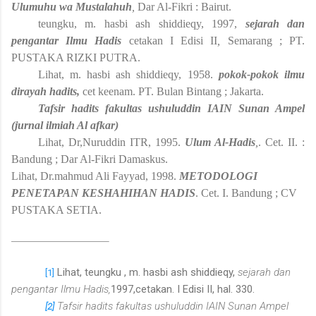
Ulumuhu wa Mustalahuh
,
Dar Al-Fikri : Bairut.
teungku, m. hasbi ash shiddieqy, 1997,
sejarah dan
pengantar Ilmu Hadis
cetakan I Edisi II
,
Semarang ; PT.
PUSTAKA RIZKI PUTRA.
Lihat, m. hasbi ash shiddieqy, 1958.
pokok-pokok ilmu
dirayah hadits,
cet keenam. PT. Bulan Bintang ; Jakarta.
Tafsir hadits fakultas ushuluddin IAIN Sunan Ampel
(jurnal ilmiah Al afkar)
Lihat, Dr,Nuruddin ITR, 1995.
Ulum Al-Hadis
,
. Cet. II. :
Bandung ; Dar Al-Fikri Damaskus.
Lihat, Dr.mahmud Ali Fayyad, 1998.
METODOLOGI
PENETAPAN KESHAHIHAN HADIS
. Cet. I. Bandung ; CV
PUSTAKA SETIA.
Lihat, teungku , m. hasbi ash shiddieqy,
sejarah dan
[1]
pengantar Ilmu Hadis,
1997,cetakan. I Edisi II, hal. 330.
Tafsir hadits fakultas ushuluddin IAIN Sunan Ampel
[2]