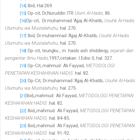
Ibid, Hal.269.
[14]
Op-cit, Dr,Nuruddin ITR
Ulum Al-Hadis,
86
[15]
Op-cit, Dr.muhammad ‘Ajjaj Al-Khatib,
Usuhk Al-Hadis
[16]
Ulumuhu wa Mustalahuhu,
hal. 270.
Ibid, Dr.muhammad ‘Ajjaj Al-Khatib,
Usuhk Al-Hadis
[17]
Ulumuhu wa Mustalahuhu,
hal. 270.
Op-cit, teungku , m. hasbi ash shiddieqy,
sejarah dan
[18]
pengantar Ilmu Hadis,
1997,cetakan. I Edisi II, hal. 327.
Op-Cit,.mahmud Ali Fayyad,
METODOLOGI
[19]
PENETAPAN KESHAHIHAN HADIS .
hal. 82.
Op-Cit, Dr.muhammad ‘Ajjaj Al-Khatib,
Usuhk Al-Hadis
[20]
Ulumuhu wa Mustalahuhu,
hal. 275.
Ibid,,mahmud Ali Fayyad,
METODOLOGI PENETAPAN
[21]
KESHAHIHAN HADIS .
hal. 82.
Ibid,,mahmud Ali Fayyad,
METODOLOGI PENETAPAN
[22]
KESHAHIHAN HADIS .
hal. 84-85.
Ibid,,mahmud Ali Fayyad,
METODOLOGI PENETAPAN
[23]
KESHAHIHAN HADIS .
hal. 91-92.