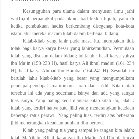
Kesungguhan para ulama dalam menyusun ilmu jarhi
watTa;dil berpangkal pada akhir abad kedua hijrah, yaitu di
ketika pembukuan hadits berkembang disegenap kota-kota
islam lahir mereka macam kitab dalam berbagai bidang.
Kitab-kitab yang lahir pada masa itu, merupakan titik
tolak bagi karya-karya besar yang lahirkemudian. Permulaan
kitab yang disusun dalam bidang ini ialah : hasil karya yahya
ibn Ma’in (158-233 H), hasil karya Ali ibnul madini (161-234
H), hasil karya Ahmad ibn Hambal (164-241 H). Sesudah itu
barulah lahir kitab-kitab yang besar yang mengumpulkam
pendapat-pendapat imam-imam jarah dan ta’dil. Kitab-kitab
tersebut ini ada yang sederhana isinya dan ada yang sangat
luas isinya. Yang paling kecil diantara kitab-kitab itu, ialah :
kitab yang terdiri hanya satu jilid yang menerangkan keadaan
beberapa ratus perawi. Yang paling luas, terdiri atas beberapa
jilid menerangkan keadaan puuhan ribu perawi.
Kitab yang paling tua yang sampai ke tangan kita ialah:
kitab Ma’rifatul RIijal, karangan Ibn Ma’in, Ad Dlu’afa karya