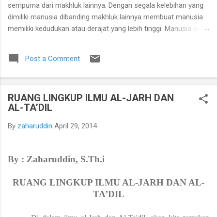
sempurna dari makhluk lainnya. Dengan segala kelebihan yang
dimiliki manusia dibanding makhluk lainnya membuat manusia
memiliki kedudukan atau derajat yang lebih tinggi. Manusia juga
disertai akal, pikiran, perasaan sehingga manusia dapat
memenuhi segala keinginannya yang diberikan Tuhan YME.
Post a Comment
Manusia adalah mahluk hidup ciptaan tuhan dengan segala
fungsi dan potensinya yang tunduk kepada aturan hukum alam,
mengalami kelahiran, pertumbuhan, perkembangan, dan mati.
RUANG LINGKUP ILMU AL-JARH DAN
Serta terkait serta berinteraksi dengan alam dan lingkungannya
AL-TA’DIL
dalam sebuah hubungan timbal balik, baik itu positis maupun
negatif. Manusia juga sebagai mahkluk individu memiliki
By
zaharuddin
April 29, 2014
pemikiran-pemikiran tentang apa yang menurutnya sesuai
ketika tindakan-tindakan yang ia ambil dan sebagai makhluk
sosial yang saling berhubungan dan keterkaitannya dengan
By : Zaharuddin, S.Th.i
lingkungan dan tempat tinggalnya. B. ...
RUANG LINGKUP ILMU AL-JARH DAN AL-
TA’DIL