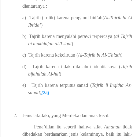
diantaranya :
a)
Tajrih (kritik) karena penganut bid’ah(
Al-Tajrih bi Al
Ibtida’
)
b)
Tajrih karena menyalahi perawi terpercaya (
al-Tajrih
bi mukhlafah al-Tsiqat
)
c)
Tajrih karena kekeliruan (
Al-Tajrih bi Al-Ghlath
)
d)
Tajrih karena tidak diketahui identitasnya (
Tajrih
bijahalah Al-hal
)
e)
Tajrih karena terputus sanad (
Tajrih li Inqitha As-
sanad)
[25]
2.
Jenis laki-laki, yang Merdeka dan anak kecil.
Pena’dilan itu seperti halnya sifat
Amanah
tidak
dibedakan berdasarkan jenis kelaminnya, baik itu laki-