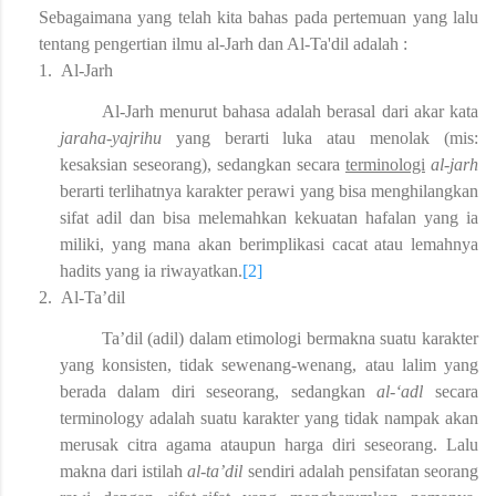
Sebagaimana yang telah kita bahas pada pertemuan yang lalu
tentang pengertian ilmu al-Jarh dan Al-Ta'dil adalah :
1.
Al-Jarh
Al-Jarh menurut bahasa adalah
berasal dari akar kata
jaraha-yajrihu
yang berarti luka atau menolak (mis:
kesaksian seseorang), sedangkan secara
terminologi
al-jarh
berarti terlihatnya karakter perawi yang bisa menghilangkan
sifat adil dan bisa melemahkan kekuatan hafalan yang ia
miliki, yang mana akan berimplikasi cacat atau lemahnya
hadits yang ia riwayatkan.
[2]
2.
Al-Ta’dil
Ta’dil (adil) dalam etimologi bermakna suatu karakter
yang konsisten, tidak sewenang-wenang, atau lalim yang
berada dalam diri seseorang, sedangkan
al-‘adl
secara
terminology adalah suatu karakter yang tidak nampak akan
merusak citra agama ataupun harga diri seseorang. Lalu
makna dari istilah
al-ta’dil
sendiri adalah pensifatan seorang