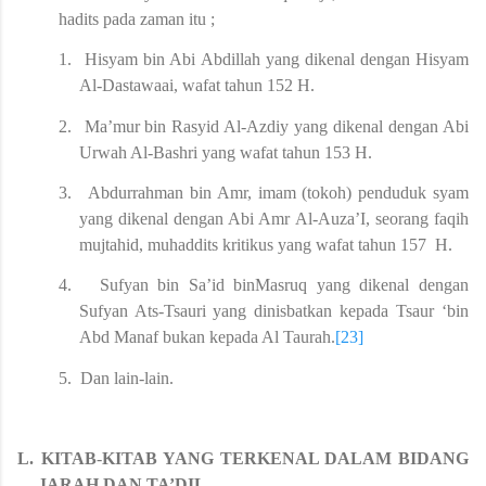
hadits pada zaman itu ;
1.
Hisyam bin Abi Abdillah yang dikenal dengan Hisyam
Al-Dastawaai, wafat tahun 152 H.
2.
Ma’mur bin Rasyid Al-Azdiy yang dikenal dengan Abi
Urwah Al-Bashri yang wafat tahun 153 H.
3.
Abdurrahman bin Amr, imam (tokoh) penduduk syam
yang dikenal dengan Abi Amr Al-Auza’I, seorang faqih
mujtahid, muhaddits kritikus yang wafat tahun 157 H.
4.
Sufyan bin Sa’id binMasruq yang dikenal dengan
Sufyan Ats-Tsauri yang dinisbatkan kepada Tsaur ‘bin
Abd Manaf bukan kepada Al Taurah.
[23]
5.
Dan lain-lain.
L.
KITAB
-
KITAB
YANG TERKENAL DALAM BIDANG
JARAH DAN TA’DIL