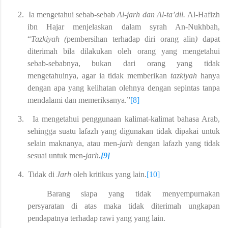
2.
Ia mengetahui sebab-sebab
Al-jarh dan Al-ta’dil.
Al-Hafizh
ibn Hajar menjelaskan dalam syrah An-Nukhbah,
“
Tazkiyah (
pembersihan terhadap diri orang alin
)
dapat
diterimah bila dilakukan oleh orang yang mengetahui
sebab-sebabnya, bukan dari orang yang tidak
mengetahuinya, agar ia tidak memberikan
tazkiyah
hanya
dengan apa yang kelihatan olehnya dengan sepintas tanpa
mendalami dan memeriksanya.”
[8]
3.
Ia mengetahui penggunaan kalimat-kalimat bahasa Arab,
sehingga suatu lafazh yang digunakan tidak dipakai untuk
selain maknanya, atau men-
jarh
dengan lafazh yang tidak
sesuai untuk men-­
jarh.
[9]
4.
Tidak di
Jarh
oleh kritikus yang lain.
[10]
Barang siapa yang tidak menyempurnakan
persyaratan di atas maka tidak diterimah ungkapan
pendapatnya terhadap rawi yang yang lain.