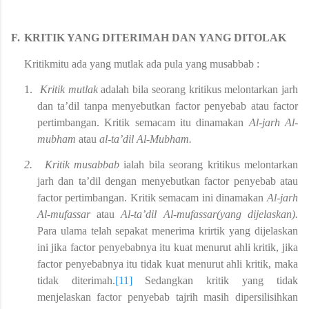
F.
KRITIK YANG DITERIMAH DAN YANG DITOLAK
Kritikmitu ada yang mutlak ada pula yang musabbab :
1.
Kritik mutlak
adalah bila seorang kritikus melontarkan jarh
dan ta’dil tanpa menyebutkan factor penyebab atau factor
pertimbangan. Kritik semacam itu dinamakan
Al-jarh Al-
mubham
atau
al-ta’dil Al-Mubham.
2.
Kritik musabbab
ialah bila seorang kritikus melontarkan
jarh dan ta’dil dengan menyebutkan factor penyebab atau
factor pertimbangan. Kritik semacam ini dinamakan
Al-jarh
Al-mufassar
atau
Al-ta’dil Al-mufassar­(yang dijelaskan).
Para ulama telah sepakat menerima krirtik yang dijelaskan
ini jika factor penyebabnya itu kuat menurut ahli kritik, jika
factor penyebabnya itu tidak kuat menurut ahli kritik, maka
tidak diterimah.
[11]
Sedangkan kritik yang tidak
menjelaskan factor penyebab tajrih masih dipersilisihkan