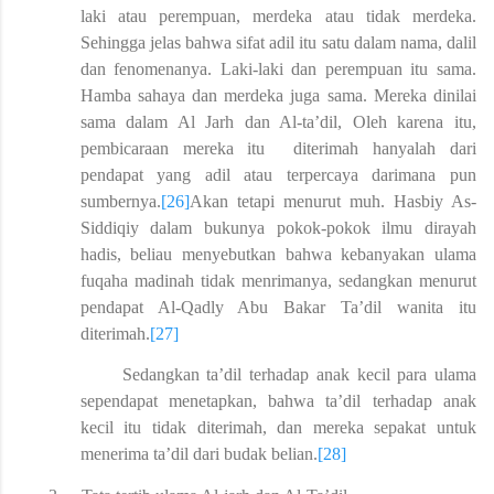
laki atau perempuan, merdeka atau tidak merdeka.
Sehingga jelas bahwa sifat adil itu satu dalam nama, dalil
dan fenomenanya. Laki-laki dan perempuan itu sama.
Hamba sahaya dan merdeka juga sama. Mereka dinilai
sama dalam Al Jarh dan Al-ta’dil, Oleh karena itu,
pembicaraan mereka itu diterimah hanyalah dari
pendapat yang adil atau terpercaya darimana pun
sumbernya.
[26]
Akan tetapi menurut muh. Hasbiy As-
Siddiqiy dalam bukunya pokok-pokok ilmu dirayah
hadis, beliau menyebutkan bahwa kebanyakan ulama
fuqaha madinah tidak menrimanya, sedangkan menurut
pendapat Al-Qadly Abu Bakar Ta’dil wanita itu
diterimah.
[27]
Sedangkan ta’dil terhadap anak kecil para ulama
sependapat menetapkan, bahwa ta’dil terhadap anak
kecil itu tidak diterimah, dan mereka sepakat untuk
menerima ta’dil dari budak belian.
[28]