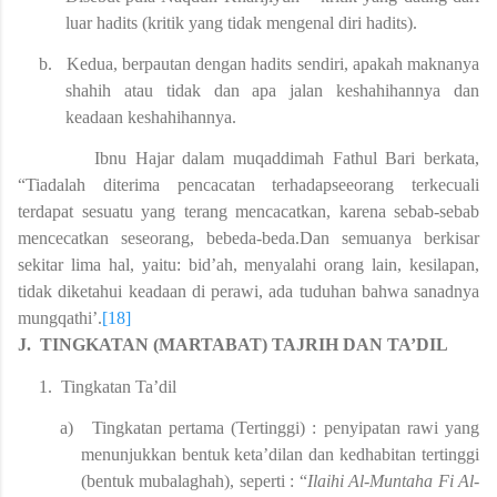
luar hadits (kritik yang tidak mengenal diri hadits).
b.
Kedua, berpautan dengan hadits sendiri, apakah maknanya
shahih atau tidak dan apa jalan keshahihannya dan
keadaan keshahihannya.
Ibnu Hajar dalam muqaddimah Fathul Bari berkata,
“Tiadalah diterima pencacatan terhadapseeorang terkecuali
terdapat sesuatu yang terang mencacatkan, karena sebab-sebab
mencecatkan seseorang, bebeda-beda.Dan semuanya berkisar
sekitar lima hal, yaitu: bid’ah, menyalahi orang lain, kesilapan,
tidak diketahui keadaan di perawi, ada tuduhan bahwa sanadnya
mungqathi’.
[18]
J.
TINGKATAN (MARTABAT) TAJRIH DAN TA’DIL
1.
Tingkatan Ta’dil
a)
Tingkatan pertama (Tertinggi) : penyipatan rawi yang
menunjukkan bentuk keta’dilan dan kedhabitan tertinggi
(bentuk mubalaghah), seperti : “
Ilaihi Al-Muntaha Fi Al-