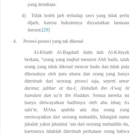
yang demikian.
d)
Tidak boleh jarh terhadap rawi yang tidak perlu
dijarh, karena hukuimnya disyariatkan lantasan
darurat.
[29]
4.
Perawi-perawi yang tak dikenal
Al-Khatib Al-Bagdadi dalm itab Al-Kifayah
berkata, “orang yang majhul menurut Ahli hadis, ialah
orang yang tidak dikenal mencar hadis dan tidak pula
dikenalnya oleh para ulama dan orang yang hanya
diterimah dari seorang perawi saja, seperti
amar
darinur, jabbar at tha-I, Abdullah ibn A’waj Al
hamdani dan sa’is ibn Haddan.
Semua mereka ini
hanya diriwayatkan haditsnya oleh abu ishaq As
sabi’ie. MAka apabila ada dua orang yang
meriwayatkan dari seorang muhaddis, hilanglah nama
jahalah yakni jahalatul ‘ain dari seorang muhaddits itu,
karenanya tidaklah diterimah perkataan orang bahwa