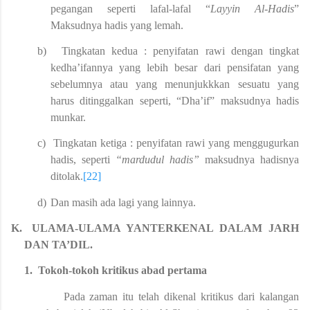
pegangan seperti lafal-lafal “
Layyin Al-Hadis
”
Maksudnya hadis yang lemah.
b)
Tingkatan kedua : penyifatan rawi dengan tingkat
kedha’ifannya yang lebih besar dari pensifatan yang
sebelumnya atau yang menunjukkkan sesuatu yang
harus ditinggalkan seperti, “Dha’if” maksudnya hadis
munkar.
c)
Tingkatan ketiga : penyifatan rawi yang menggugurkan
hadis, seperti
“mardudul hadis”
maksudnya hadisnya
ditolak.
[22]
d)
Dan masih ada lagi yang lainnya.
K.
ULAMA-ULAMA YANTERKENAL DALAM JARH
DAN TA’DIL.
1.
Tokoh-tokoh kritikus abad pertama
Pada zaman itu telah dikenal kritikus dari kalangan