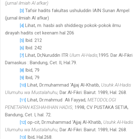
(jurnal ilmiah Al afkar)
Tafsir hadits fakultas ushuluddin IAIN Sunan Ampel
[3]
(jurnal ilmiah Al afkar)
Lihat, m. hasbi ash shiddieqy pokok-pokok ilmu
[4]
dirayah hadits cet keenam hal 206
Ibid. 212
[5]
Ibid. 242
[6]
Lihat, Dr,Nuruddin ITR
Ulum Al-Hadis,
1995. Dar Al-Fikri
[7]
Damaskus : Bandung, Cet. II, Hal.79.
Ibid, 79
[8]
Ibid, 79
[9]
Lihat, Dr.muhammad ‘Ajjaj Al-Khatib,
Usuhk Al-Hadis
[10]
Ulumuhu wa Mustalahuhu,
Dar Al-Fikri: Bairut. 1989, Hal. 268.
Lihat, Dr.mahmud Ali Fayyad,
METODOLOGI
[11]
PENETAPAN KESHAHIHAN HADIS,
1998, CV PUSTAKA SETIA,
Bandung, Cet. I, hal. 72.
op-cit, Dr.muhammad ‘Ajjaj Al-Khatib,
Usuhk Al-Hadis
[12]
Ulumuhu wa Mustalahuhu,
Dar Al-Fikri: Bairut. 1989, Hal. 268.
Ibid, Hal.268.
[13]