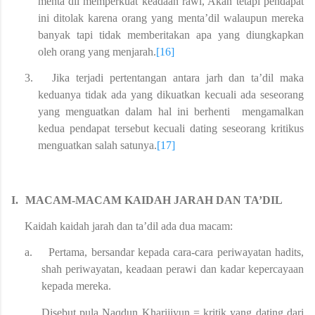
menta’dil memperkuat keadaan rawi, Akan tetapi pendapat
ini ditolak karena orang yang menta’dil walaupun mereka
banyak tapi tidak memberitakan apa yang diungkapkan
oleh orang yang menjarah.
[16]
3.
Jika terjadi pertentangan antara jarh dan ta’dil maka
keduanya tidak ada yang dikuatkan kecuali ada seseorang
yang menguatkan dalam hal ini berhenti mengamalkan
kedua pendapat tersebut kecuali dating seseorang kritikus
menguatkan salah satunya.
[17]
I.
MACAM-MACAM KAIDAH JARAH DAN TA’DIL
Kaidah kaidah jarah dan ta’dil ada dua macam:
a.
Pertama, bersandar kepada cara-cara periwayatan hadits,
shah periwayatan, keadaan perawi dan kadar kepercayaan
kepada mereka.
Disebut pula Naqdun Kharijiyun = kritik yang dating dari