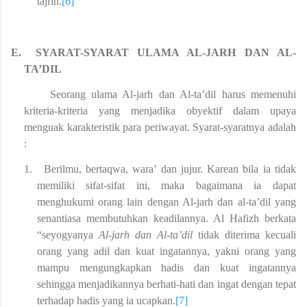
tajrih.
[6]
E.
SYARAT-SYARAT ULAMA AL-JARH DAN AL-
TA’DIL
Seorang ulama Al-jarh dan Al-ta’dil harus memenuhi
kriteria-kriteria yang menjadika obyektif dalam upaya
menguak karakteristik para periwayat. Syarat-syaratnya adalah
:
1.
Berilmu, bertaqwa, wara’ dan jujur. Karean bila ia tidak
memiliki sifat-sifat ini, maka bagaimana ia dapat
menghukumi orang lain dengan Al-jarh dan al-ta’dil yang
senantiasa membutuhkan keadilannya. Al Hafizh berkata
“seyogyanya
Al-jarh dan Al-ta’dil
tidak diterima kecuali
orang yang adil dan kuat ingatannya, yakni orang yang
mampu mengungkapkan hadis dan kuat ingatannya
sehingga menjadikannya berhati-hati dan ingat dengan tepat
terhadap hadis yang ia ucapkan.
[7]