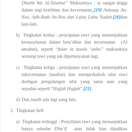
Dhabti Wa Al-Tasabut”
Maksudnya : ia sangat tinggi
dalam segi ketelitian dan kecermatan,
,
[19]
Autsaqu An-
Nas, Adh-Bath An-Nas dan Laisa Lahu Nadzir.
[20]
dan
lain-lain.
b)
Tingkatan kedua : penyipatan rawi yang menunjukkan
kemasyhuran dalam keta’dilan dan kecermatan (Al
tatsabut), seperti “
fulan la tusalu ‘anhu”
maksudnya
seorang rawi yang tak dipertanyakan lagi.
c)
Tingkatan ketiga : penyipatan rawi yang menunjukkan
mkecermatan (tasabut) dan memperkukuh sifat rawi
denhgan pengulangan sifat yang sama atau yang
sepadan seperti “
Hujjah Hujjah
”
.
[21]
d)
Dan masih ada lagi yang lain.
2.
Tingkatan Jarh
a)
Tingkatan tertinggi : Penyifatan rawi yang menunjukkan
hanya sekedar
Dha’if
atau tidak bias dijadikan