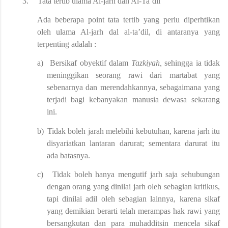
3.
Tata tertib ulama Al-jarh dan Al-Ta’dil
Ada beberapa point tata tertib yang perlu diperhtikan
oleh ulama Al-jarh dal al-ta’dil, di antaranya yang
terpenting adalah :
a)
Bersikaf obyektif dalam
Tazkiyah,
sehingga ia tidak
meninggikan seorang rawi dari martabat yang
sebenarnya dan merendahkannya, sebagaimana yang
terjadi bagi kebanyakan manusia dewasa sekarang
ini.
b)
Tidak boleh jarah melebihi kebutuhan, karena jarh itu
disyariatkan lantaran darurat; sementara darurat itu
ada batasnya.
c)
Tidak boleh hanya mengutif jarh saja sehubungan
dengan orang yang dinilai jarh oleh sebagian kritikus,
tapi dinilai adil oleh sebagian lainnya, karena sikaf
yang demikian berarti telah merampas hak rawi yang
bersangkutan dan para muhadditsin mencela sikaf