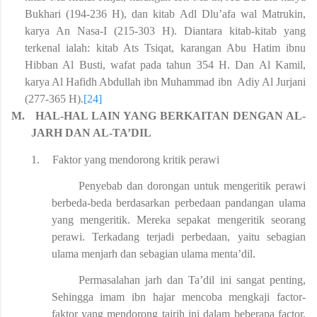
Bukhari (194-236 H), dan kitab Adl Dlu’afa wal Matrukin,
karya An Nasa-I (215-303 H). Diantara kitab-kitab yang
terkenal ialah: kitab Ats Tsiqat, karangan Abu Hatim ibnu
Hibban Al Busti, wafat pada tahun 354 H. Dan Al Kamil,
karya Al Hafidh Abdullah ibn Muhammad ibn Adiy Al Jurjani
(277-365 H).
[24]
M.
HAL-HAL LAIN YANG BERKAITAN DENGAN AL-
JARH DAN AL-TA’DIL
1.
Faktor yang mendorong kritik perawi
Penyebab dan dorongan untuk mengeritik perawi
berbeda-beda berdasarkan perbedaan pandangan ulama
yang mengeritik. Mereka sepakat mengeritik seorang
perawi. Terkadang terjadi perbedaan, yaitu sebagian
ulama menjarh dan sebagian ulama menta’dil.
Permasalahan jarh dan Ta’dil ini sangat penting,
Sehingga imam ibn hajar mencoba mengkaji factor-
faktor yang mendorong tajrih ini dalam beberapa factor,