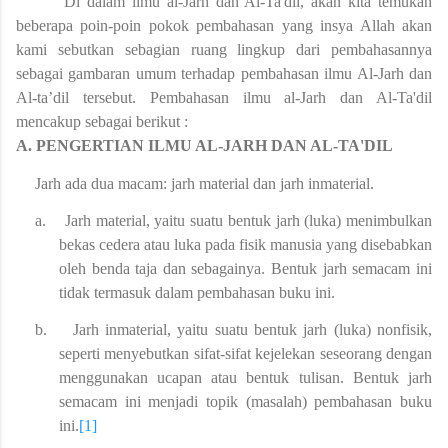
Di dalam ilmu al-Jarh dan Al-Ta'dil, akan kita temukan
beberapa poin-poin pokok pembahasan yang insya Allah akan
kami sebutkan sebagian
ruang lingkup
dari pembahasan
nya
sebagai gambaran umum terhadap pembahasan ilmu Al-Jarh dan
Al-ta’dil
tersebut. Pembahasan ilmu al-Jarh dan Al-Ta'dil
mencakup sebagai berikut :
A.
PENGERTIAN ILMU AL-JARH DAN AL-TA'DIL
Jarh ada dua macam: jarh material dan jarh inmaterial.
a.
Jarh material, yaitu suatu bentuk jarh (luka) menimbulkan
bekas cedera atau luka pada fisik manusia yang disebabkan
oleh benda taja dan sebagainya. Bentuk jarh semacam ini
tidak termasuk dalam pembahasan buku ini.
b.
Jarh inmaterial, yaitu suatu bentuk jarh (luka) nonfisik,
seperti menyebutkan sifat-sifat kejelekan seseorang dengan
menggunakan ucapan atau bentuk tulisan. Bentuk jarh
semacam ini menjadi topik (masalah) pembahasan buku
ini.
[1]