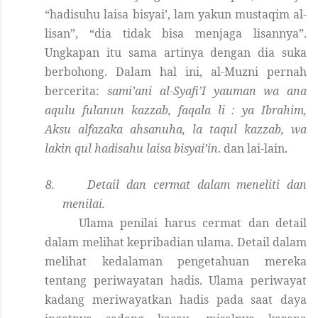
“hadisuhu laisa bisyai’, lam yakun mustaqim al-
lisan”, “dia tidak bisa menjaga lisannya”.
Ungkapan itu sama artinya dengan dia suka
berbohong. Dalam hal ini, al-Muzni pernah
bercerita:
sami’ani al-Syafi’I yauman wa ana
aqulu fulanun kazzab, faqala li : ya Ibrahim,
Aksu alfazaka ahsanuha, la taqul kazzab, wa
lakin qul hadisahu laisa bisyai’in
.
dan lai-lain.
8.
Detail dan cermat dalam meneliti dan
menilai.
Ulama penilai harus cermat dan detail
dalam melihat kepribadian ulama. Detail dalam
melihat kedalaman pengetahuan mereka
tentang periwayatan hadis. Ulama periwayat
kadang meriwayatkan hadis pada saat daya