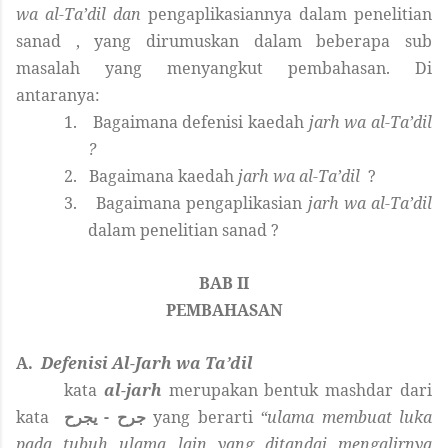
wa al-Ta’dil dan
pengaplikasiannya dalam penelitian
sanad
, yang dirumuskan dalam beberapa sub
masalah yang menyangkut pembahasan. Di
antaranya:
1.
Bagaimana defenisi kaedah
jarh wa al-Ta’dil
?
2.
Bagaimana kaedah
jarh wa al-Ta’dil
?
3.
Bagaimana pengaplikasian
jarh wa al-Ta’dil
dalam penelitian sanad
?
BAB II
PEMBAHASAN
A.
Defenisi Al-Jarh wa Ta’dil
kata
al-jarh
merupakan bentuk mashdar dari
kata
جرح - يجرح
yang berarti
“ulama membuat luka
pada tubuh ulama lain yang ditandai mengalirnya