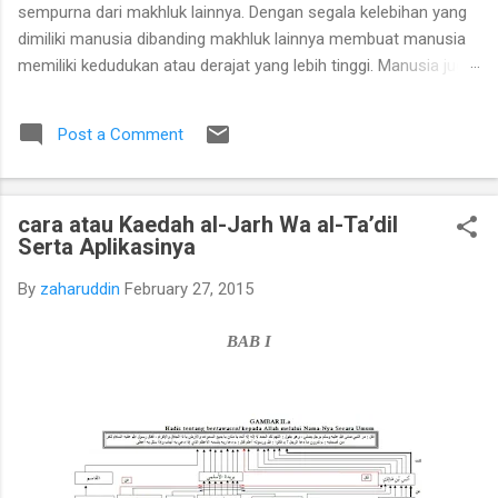
sempurna dari makhluk lainnya. Dengan segala kelebihan yang
dimiliki manusia dibanding makhluk lainnya membuat manusia
memiliki kedudukan atau derajat yang lebih tinggi. Manusia juga
disertai akal, pikiran, perasaan sehingga manusia dapat
memenuhi segala keinginannya yang diberikan Tuhan YME.
Post a Comment
Manusia adalah mahluk hidup ciptaan tuhan dengan segala
fungsi dan potensinya yang tunduk kepada aturan hukum alam,
mengalami kelahiran, pertumbuhan, perkembangan, dan mati.
cara atau Kaedah al-Jarh Wa al-Ta’dil
Serta terkait serta berinteraksi dengan alam dan lingkungannya
Serta Aplikasinya
dalam sebuah hubungan timbal balik, baik itu positis maupun
negatif. Manusia juga sebagai mahkluk individu memiliki
By
zaharuddin
February 27, 2015
pemikiran-pemikiran tentang apa yang menurutnya sesuai
ketika tindakan-tindakan yang ia ambil dan sebagai makhluk
BAB I
sosial yang saling berhubungan dan keterkaitannya dengan
lingkungan dan tempat tinggalnya. B. ...