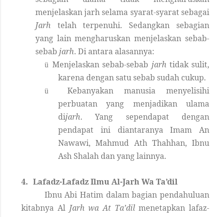
menjelaskan jarh selama syarat-syarat sebagai
Jarh
telah terpenuhi. Sedangkan sebagian
yang lain mengharuskan menjelaskan sebab-
sebab
jarh
. Di antara alasannya:
Menjelaskan sebab-sebab
jarh
tidak sulit,
ü
karena dengan satu sebab sudah cukup.
Kebanyakan manusia menyelisihi
ü
perbuatan yang menjadikan ulama
di
jarh
. Yang sependapat dengan
pendapat ini diantaranya Imam An
Nawawi, Mahmud Ath Thahhan, Ibnu
Ash Shalah dan yang lainnya
.
4.
Lafadz-Lafadz Ilmu Al-Jarh Wa Ta’dil
Ibnu Abi Hatim dalam bagian pendahuluan
kitabnya Al
Jarh
wa At Ta’dil
menetapkan lafaz-