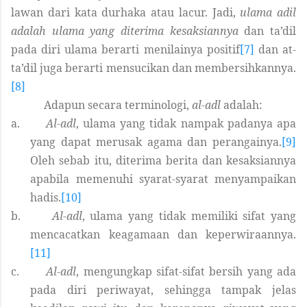
lawan dari kata durhaka atau lacur. Jadi,
ulama adil
adalah ulama yang diterima kesaksiannya
dan ta’dil
pada diri ulama berarti menilainya positif
[7]
dan at-
ta’dil
juga berarti
mensucika
n
dan membersihkannya.
[8]
Adapun secara terminologi
,
al-adl
adalah:
a.
Al-adl
, ulama yang tidak nampak padanya apa
yang dapat merusak agama dan perangainya.
[9]
Oleh sebab itu, diterima berita dan kesaksiannya
apabila memenuhi syarat-syarat menyampaikan
hadis.
[10]
b.
Al-adl
, ulama yang tidak memiliki sifat yang
mencacatkan keagamaan dan keperwiraannya.
[11]
c.
Al-adl
, mengungkap sifat-sifat bersih yang ada
pada diri periwayat, sehingga tampak jelas