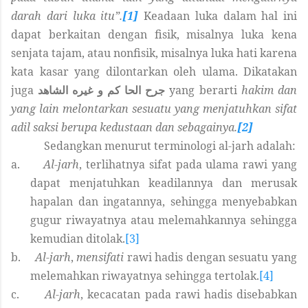
darah dari luka itu”.
[1]
Keadaan luka dalam hal ini
dapat berkaitan dengan fisik, misalnya luka kena
senjata tajam, atau nonfisik, misalnya luka hati karena
kata kasar yang dilontarkan oleh ulama. Dikatakan
juga
جرح الحا كم و غيره الشاهد
yang berarti
hakim dan
yang lain melontarkan sesuatu yang menjatuhkan sifat
adil saksi berupa kedustaan dan sebagainya.
[2]
Sedangkan menurut terminologi al-jarh adalah:
a.
Al-jarh
, terlihatnya sifat pada ulama rawi yang
dapat menjatuhkan keadilannya dan merusak
hapalan dan ingatannya, sehingga menyebabkan
gugur riwayatnya atau melemahkannya sehingga
kemudian ditolak.
[3]
b.
Al-jarh
,
mensifati
rawi hadis dengan sesuatu yang
melemahkan riwayatnya sehingga tertolak.
[4]
c.
Al-jarh
, kecacatan pada rawi hadis disebabkan