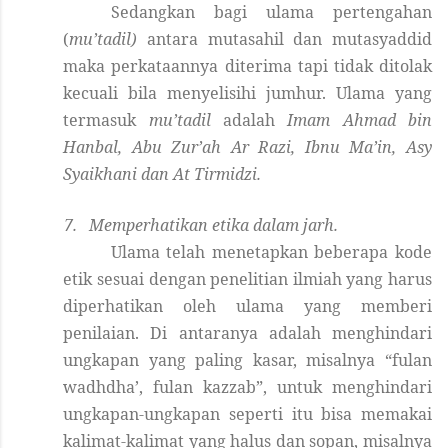
Sedangkan bagi ulama pertengahan
(
mu’tadil
)
antara mutasahil dan mutasyaddid
maka
perkataan
nya
diterima
tapi
tidak ditolak
kecuali bila menyelisihi jumhur. Ulama yang
termasuk
mu’tadil
adalah
Imam Ahmad bin
Hanbal, Abu Zur’ah Ar Razi, Ibnu Ma’in, Asy
Syaikhani dan At Tirmidzi.
7.
Memperhatikan etika dalam jarh.
Ulama telah menetapkan beberapa kode
etik sesuai dengan penelitian ilmiah yang harus
diperhatikan oleh ulama
yang memberi
pe
nilai
an
. Di antaranya adalah menghindari
ungkapan
yang
paling kasar, misalnya “fulan
wadhdha’, fulan kazzab”, untuk menghindari
ungkapan-ungkapan seperti itu bisa memakai
kalimat-kalimat yang halus dan sopan, misalnya