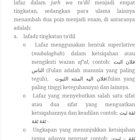
lafaz dalam
jarh
wa ta’dil
menjadi empat
tingkatan, sedangkan para ulama lainnya
menambah dua poin menjadi enam, di antaranya
adalah:
a.
lafadz tingkatan ta’dil
Lafaz menggunakan bentuk superlative
o
(
mubalaghah
) dalam ketsiqahan atau
mengikuti wazan
af’al
, contoh:
فلان اثبت
الناس
(Fulan adalah manusia yang paling
teguh),
فلان اليه المنته الثبوت
(fulan yang
paling tinggi keteguhannya) dan lainnya.
Lafaz yang menyebutkan salah satu sifat
o
atau dua sifat yang menguatkan
ketsiqahannya dan keadilan contoh:
ثقة ثبت
ثقة ثقة
-
Ungkapan
yang menunjukkan ketsiqahan
o
tanpa adanya penguat contoh
:
ثقة – ثبت-