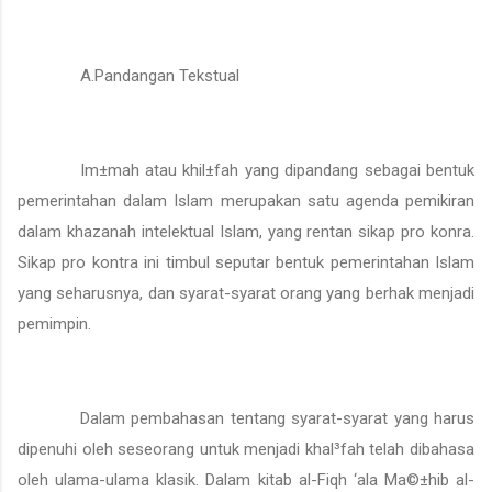
A.Pandangan Tekstual
Im±mah atau khil±fah yang dipandang sebagai bentuk
pemerintahan dalam Islam merupakan satu agenda pemikiran
dalam khazanah intelektual Islam, yang rentan sikap pro konra.
Sikap pro kontra ini timbul seputar bentuk pemerintahan Islam
yang seharusnya, dan syarat-syarat orang yang berhak menjadi
pemimpin.
Dalam pembahasan tentang syarat-syarat yang harus
dipenuhi oleh seseorang untuk menjadi khal³fah telah dibahasa
oleh ulama-ulama klasik. Dalam kitab al-Fiqh ‘ala Ma©±hib al-