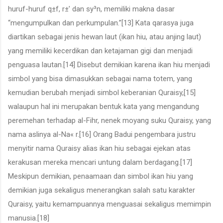
huruf-huruf q±f, r±’ dan sy³n, memiliki makna dasar
“mengumpulkan dan perkumpulan.”[13] Kata qarasya juga
diartikan sebagai jenis hewan laut (ikan hiu, atau anjing laut)
yang memiliki kecerdikan dan ketajaman gigi dan menjadi
penguasa lautan.[14] Disebut demikian karena ikan hiu menjadi
simbol yang bisa dimasukkan sebagai nama totem, yang
kemudian berubah menjadi simbol keberanian Quraisy,[15]
walaupun hal ini merupakan bentuk kata yang mengandung
peremehan terhadap al-Fihr, nenek moyang suku Quraisy, yang
nama aslinya al-Na« r.[16] Orang Badui pengembara justru
menyitir nama Quraisy alias ikan hiu sebagai ejekan atas
kerakusan mereka mencari untung dalam berdagang.[17]
Meskipun demikian, penaamaan dan simbol ikan hiu yang
demikian juga sekaligus menerangkan salah satu karakter
Quraisy, yaitu kemampuannya menguasai sekaligus memimpin
manusia.[18]