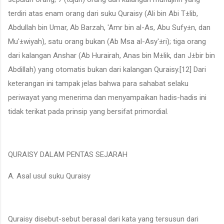
terdiri atas enam orang dari suku Quraisy (Ali bin Abi T±lib,
Abdullah bin Umar, Ab Barzah, 'Amr bin al-As, Abu Sufy±n, dan
Mu'±wiyah), satu orang bukan (Ab Msa al-Asy'±ri); tiga orang
dari kalangan Anshar (Ab Hurairah, Anas bin M±lik, dan J±bir bin
Abdillah) yang otomatis bukan dari kalangan Quraisy.[12] Dari
keterangan ini tampak jelas bahwa para sahabat selaku
periwayat yang menerima dan menyampaikan hadis-hadis ini
tidak terikat pada prinsip yang bersifat primordial.
QURAISY DALAM PENTAS SEJARAH
A. Asal usul suku Quraisy
Quraisy disebut-sebut berasal dari kata yang tersusun dari