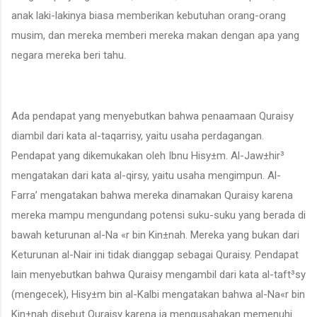
anak laki-lakinya biasa memberikan kebutuhan orang-orang
musim, dan mereka memberi mereka makan dengan apa yang
negara mereka beri tahu.
Ada pendapat yang menyebutkan bahwa penaamaan Quraisy
diambil dari kata al-taqarrisy, yaitu usaha perdagangan.
Pendapat yang dikemukakan oleh Ibnu Hisy±m. Al-Jaw±hir³
mengatakan dari kata al-qirsy, yaitu usaha mengimpun. Al-
Farra’ mengatakan bahwa mereka dinamakan Quraisy karena
mereka mampu mengundang potensi suku-suku yang berada di
bawah keturunan al-Na «r bin Kin±nah. Mereka yang bukan dari
Keturunan al-Nair ini tidak dianggap sebagai Quraisy. Pendapat
lain menyebutkan bahwa Quraisy mengambil dari kata al-taft³sy
(mengecek), Hisy±m ​​bin al-Kalbi mengatakan bahwa al-Na«r bin
Kin±nah disebut Quraisy karena ia mengusahakan memenuhi