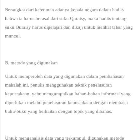
Berangkat dari ketentuan adanya kepala negara dalam hadits
bahwa ia harus berasal dari suku Quraisy, maka hadits tentang
suku Quraisy harus dipelajari dan dikaji untuk melihat tafsir yang
muncul.
B. metode yang digunakan
Untuk memperoleh data yang digunakan dalam pembahasan
makalah ini, penulis menggunakan teknik penelusuran
kepustakaan, yaitu mengumpulkan bahan-bahan informasi yang
diperlukan melalui penelusuran kepustakaan dengan membaca
buku-buku yang berkaitan dengan topik yang dibahas.
Untuk menganalisis data yang terkumpul, digunakan metode