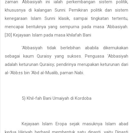
zaman Abbasiyah ini ialah perkembangan sistem politik,
khususnya di kalangan Sunni. Pemikiran politik dan sistem
kenegaraan Islam Sunni klasik, sampai tingkatan tertentu,
mencapai bentuknya yang sempurna pada masa 'Abbasiyah.
[30] Kejayaan Islam pada masa khilafah Bani
'Abbasiyah tidak berlebihan ababila dikemukakan
sebagai kaum Quraisy yang sukses. Penguasa 'Abbasiyah
adalah keturunan Quraisy; pendirinya merupakan keturunan dari
al-‘Abb±s bin ‘Abd al-Mualib, paman Nabi.
5) Khil-fah Bani Umaiyah di Kordoba
Kejayaan Islam Eropa sejak masuknya Islam abad
kedua Hijriyah berhasil membentuk satu dinasti, yaitu Dinasti