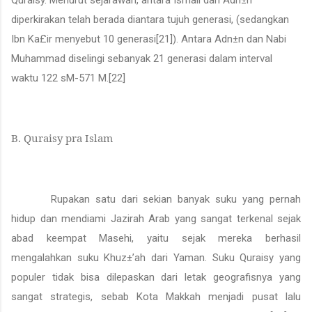
Quraisy. Menurut sejarawan, antara Ismail dan Adn±n
diperkirakan telah berada diantara tujuh generasi, (sedangkan
Ibn Ka£ir menyebut 10 generasi[21]). Antara Adn±n dan Nabi
Muhammad diselingi sebanyak 21 generasi dalam interval
waktu 122 sM-571 M.[22]
B. Quraisy pra Islam
Rupakan satu dari sekian banyak suku yang pernah
hidup dan mendiami Jazirah Arab yang sangat terkenal sejak
abad keempat Masehi, yaitu sejak mereka berhasil
mengalahkan suku Khuz±’ah dari Yaman. Suku Quraisy yang
populer tidak bisa dilepaskan dari letak geografisnya yang
sangat strategis, sebab Kota Makkah menjadi pusat lalu