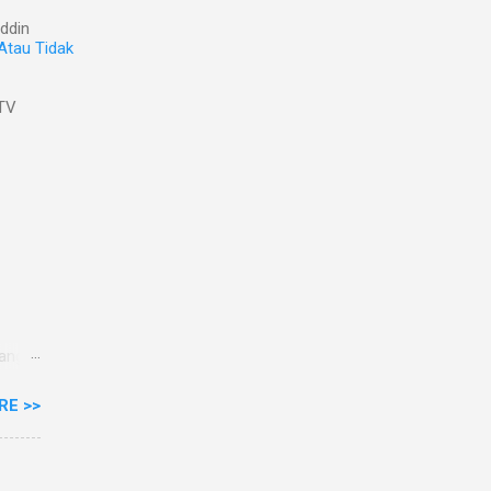
ddin
Atau Tidak
TV
ang
ng
RE >>