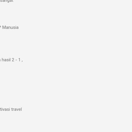
 sangat
* Manusia
asil 2 - 1 ,
ivasi travel