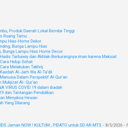
u, Produk Daerah Lokal Bernilai Tinggi
as Ruang Tamu
mpu Hias-Home Dekor
nding, Bunga Lampu Hias
, Bunga Lampu Hias Home Decor
adis Tarbawiy dan Akhlak-Berkurangnya iman karena Maksiat
Cara Hidup Sehat
ara Melakukan Takhrij
aedah Al-Jarh Wa Al-Ta'dil
anusia Dalam Perspektif Al-Qur'an
Mukjizat Al- Qur'an
A VIRUS COVID 19 dalam ibadah
9 dan Tantangan Pendidikan
gan Menyiksa Hewan
h Yang Dilarang
KIDS Jaman NOW ! KULTUM , PIDATO untuk SD-MI-MTS
- 8/5/2026
- 