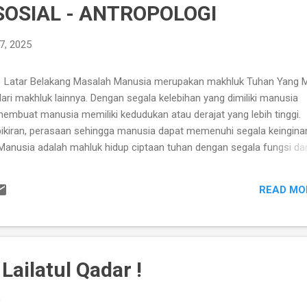
SOSIAL - ANTROPOLOGI
7, 2025
tar Belakang Masalah Manusia merupakan makhluk Tuhan Yang 
ri makhluk lainnya. Dengan segala kelebihan yang dimiliki manusia
membuat manusia memiliki kedudukan atau derajat yang lebih tinggi.
, pikiran, perasaan sehingga manusia dapat memenuhi segala keingin
Manusia adalah mahluk hidup ciptaan tuhan dengan segala fungsi da
pada aturan hukum alam, mengalami kelahiran, pertumbuhan,
rta terkait serta berinteraksi dengan alam dan lingkungannya dalam
READ MO
k, baik itu positis maupun negatif. Manusia juga sebagai mahkluk ind
an tentang apa yang menurutnya sesuai ketika tindakan-tindakan yang
sosial yang saling berhubungan dan keterkaitannya dengan lingkung
Lailatul Qadar !
0