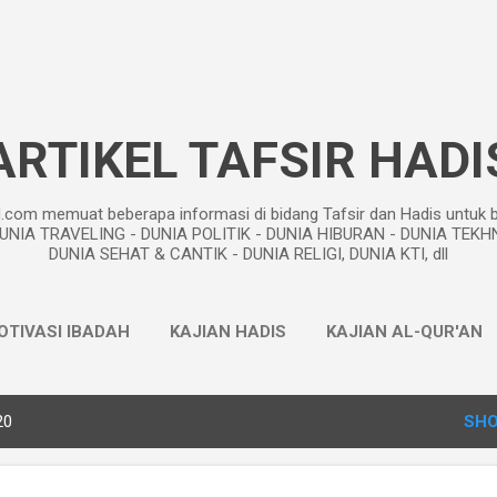
Skip to main content
ARTIKEL TAFSIR HADI
m memuat beberapa informasi di bidang Tafsir dan Hadis untuk ber
UNIA TRAVELING - DUNIA POLITIK - DUNIA HIBURAN - DUNIA TEKH
DUNIA SEHAT & CANTIK - DUNIA RELIGI, DUNIA KTI, dll
OTIVASI IBADAH
KAJIAN HADIS
KAJIAN AL-QUR'AN
METODE TAFSIR
PEMIKIRAN ISLAM
MORE…
PROFI
20
SHO