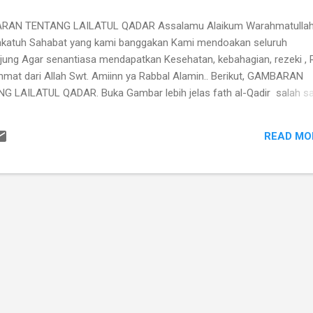
AN TENTANG LAILATUL QADAR Assalamu Alaikum Warahmatullah
katuh Sahabat yang kami banggakan Kami mendoakan seluruh
jung Agar senantiasa mendapatkan Kesehatan, kebahagian, rezeki , 
hmat dari Allah Swt. Amiinn ya Rabbal Alamin.. Berikut, GAMBARAN
G LAILATUL QADAR. Buka Gambar lebih jelas fath al-Qadir salah s
afsir, di dalamnya dapat dipahami : malam lailatul Qadar yaitu al-Qur'
ekaligus dari lauh al-mahfudz menuju baitul izza. turun kepada Rasu
READ MO
ertahap melalui jibril. Selain itu, kitab tafsir Ibn Katsir, Ibn Abbas
dapat bahwa al-Qur'an diturunkan sekaligus dari lauh al-Mahfuds m
 yang bernama baitul izzah di langit-langit Dunia lantas…APAKAH A
UL QADAR ? Masih Dalam Fath Al-Qadiir : BAHWA dikatakan al-Qada
 PADA malam itu Allah menetapkan takdir dari segala sesuatu. ADA 
 LAILATUL QA...