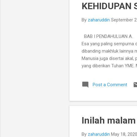
KEHIDUPAN 
t
s
By
zaharuddin
September 2
BAB I PENDAHULUAN A. La
Esa yang paling sempurna da
dibanding makhluk lainnya 
Manusia juga disertai akal
yang diberikan Tuhan YME. 
potensinya yang tunduk ke
perkembangan, dan mati. Se
Post a Comment
sebuah hubungan timbal bali
memiliki pemikiran-pemikir
ambil dan sebagai makhluk 
tempat tinggalnya. B. ...
Inilah malam 
By
zaharuddin
May 18, 202