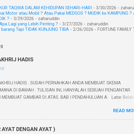
UR TAQWA DALAM KEHIDUPAN SEHARI-HARI
- 3/30/2026
- zaharu
kai Motor atau Mobil ? Atau Pakai MEDSOS ? MUDIK ke KAMPUNG ? 
IK ?
- 3/29/2026
- zaharuddin
pa Lagi yang Lebih Penting ?
- 3/27/2026
- zaharuddin
i barang Tapi TIDAK KUNJUNG TIBA
- 2/26/2026
- FORTUNE FAMILY 
og
KHRIJ HADIS
15
KHRIJ HADIS : SUDAH PERNAHKAH ANDA MEMBUAT SKEMA
MANA DI BAWAH : TULISAN INI, HANYALAH SEBUAH PENGANTAR
 MEMBUAT GAMBAR DI ATAS. BAB I PENDAHULUAN A. Latar Belak
bi merupakan sumber ajaran Islam yang kedua setelah al-Qur’an, ya
READ MO
uslim wajib mengikuti danmengamalkan ajaran-ajaran yang terdapat
ya. Sebagai landasan hukum syara' yang kedua setelah al-Qur'an,
an sunnah menjadi keharusan untuk dipelajari dan dikaji oleh setiap
R AYAT DENGAN AYAT )
Sebab, meskipun Allah Swt, telah berjanji untuk menjaga agama-Nya,