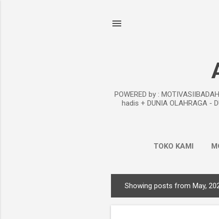
POWERED by : MOTIVASIIBADAH.co
hadis + DUNIA OLAHRAGA - D
TOKO KAMI
M
Showing posts from May, 20
P
o
s