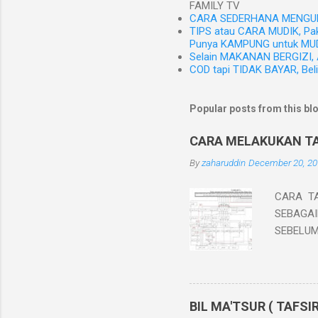
FAMILY TV
CARA SEDERHANA MENGUK
TIPS atau CARA MUDIK, Pa
Punya KAMPUNG untuk MUD
Selain MAKANAN BERGIZI, A
COD tapi TIDAK BAYAR, Bel
Popular posts from this bl
CARA MELAKUKAN TA
By
zaharuddin
December 20, 20
CARA TA
SEBAGAI
SEBELUM
Hadis Na
setiap m
didalamn
keotentik
BIL MA'TSUR ( TAFSI
muslim. 