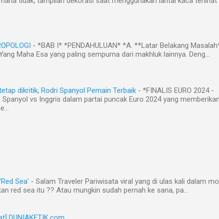
mana tidak, tampilan dekorasi saat menggunakan lantai kaca terlihat
ROPOLOGI
-
*BAB I* *PENDAHULUAN* *A. **Latar Belakang Masalah
ng Maha Esa yang paling sempurna dari makhluk lainnya. Deng...
tetap dikritik, Rodri Spanyol Pemain Terbaik
-
*FINALIS EURO 2024 -
 Spanyol vs Inggris dalam partai puncak Euro 2024 yang memberikan h
...
Red Sea'
-
Salam Traveler Pariwisata viral yang di ulas kali dalam mot
kan red sea itu ?? Atau mungkin sudah pernah ke sana, pa...
at] DUNIAKETIK.com