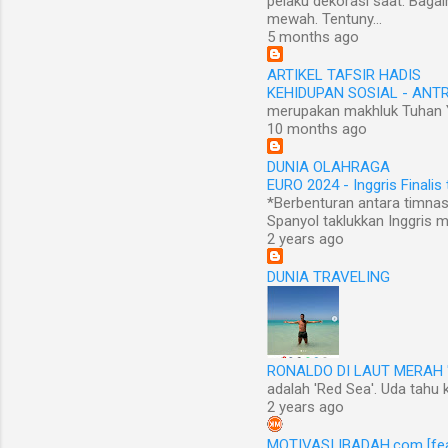
pelaku dekorasi saat. Bagai
mewah. Tentuny...
5 months ago
ARTIKEL TAFSIR HADIS
KEHIDUPAN SOSIAL - ANT
merupakan makhluk Tuhan Ya
10 months ago
DUNIA OLAHRAGA
EURO 2024 - Inggris Finalis 
*Berbenturan antara timnas
Spanyol taklukkan Inggris me
2 years ago
DUNIA TRAVELING
RONALDO DI LAUT MERAH '
adalah 'Red Sea'. Uda tahu 
2 years ago
MOTIVASI IBADAH.com [fe