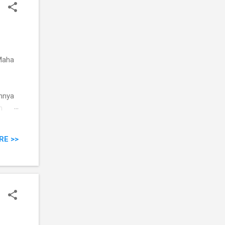
Maha
annya
n
RE >>
ividu
 ia
an dan