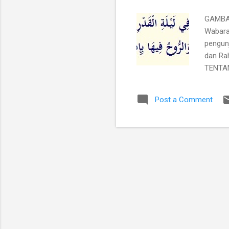
GAMBAR
Wabara
pengun
dan Ra
TENTAN
kitab t
turun s
Post a Comment
secara b
berpen
tempat
LAILAT
karena
DENGAN