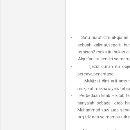
-
Satu huruf dlm al-qur'an
sebuah kalimat,seperti hu
terpisah2 maka itu bukan d
-
Alqur'an itu sendiri yg mer
-
I'jazul qur'an itu o
percaya,penentang.
-
Mukjizat dlm arti amrun
mukjizat maknawiyah, tetapi 
-
Perbedaan kitab – kitab te
hanyalah sebagai kitab hid
Muhammad saw. juga sebagai
org tdk ada yg mampu utk 