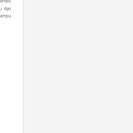
mampu
u dgn
mampu