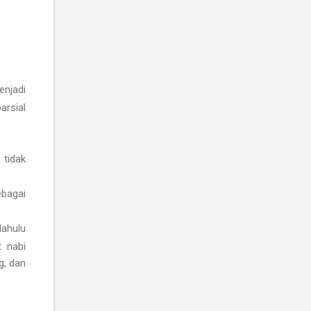
enjadi
arsial
 tidak
ebagai
dahulu
t nabi
g, dan