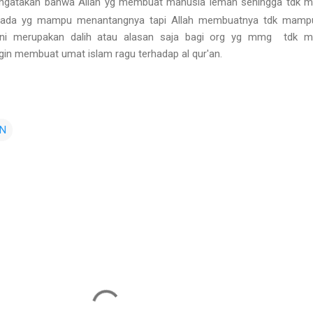
ngatakan bahwa Allah yg membuat manusia lemah sehingga tdk 
u ada yg mampu menantangnya tapi Allah membuatnya tdk mamp
. Ini merupakan dalih atau alasan saja bagi org yg mmg tdk 
ngin membuat umat islam ragu terhadap al qur'an.
AN