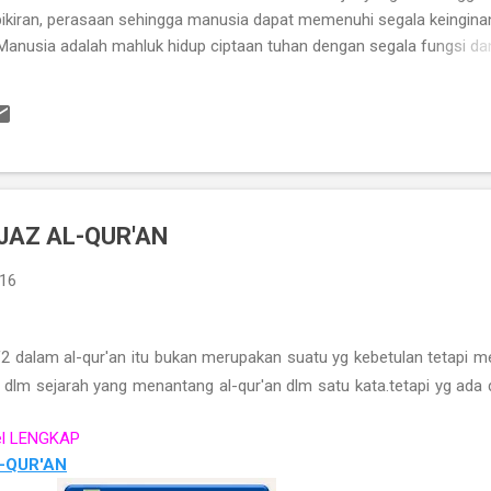
, pikiran, perasaan sehingga manusia dapat memenuhi segala keingin
Manusia adalah mahluk hidup ciptaan tuhan dengan segala fungsi da
pada aturan hukum alam, mengalami kelahiran, pertumbuhan,
rta terkait serta berinteraksi dengan alam dan lingkungannya dalam
k, baik itu positis maupun negatif. Manusia juga sebagai mahkluk ind
an tentang apa yang menurutnya sesuai ketika tindakan-tindakan yang
sosial yang saling berhubungan dan keterkaitannya dengan lingkung
JAZ AL-QUR'AN
016
f2 dalam al-qur'an itu bukan merupakan suatu yg kebetulan tetapi me
da dlm sejarah yang menantang al-qur'an dlm satu kata.tetapi yg ada
el LENGKAP
L-QUR'AN