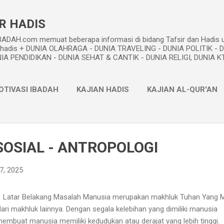
Skip to main content
R HADIS
DAH.com memuat beberapa informasi di bidang Tafsir dan Hadis u
dan hadis + DUNIA OLAHRAGA - DUNIA TRAVELING - DUNIA POLITIK - 
A PENDIDIKAN - DUNIA SEHAT & CANTIK - DUNIA RELIGI, DUNIA KTI,
OTIVASI IBADAH
KAJIAN HADIS
KAJIAN AL-QUR'AN
METODE TAFSIR
PEMIKIRAN ISLAM
MORE…
PROFI
SOSIAL - ANTROPOLOGI
7, 2025
tar Belakang Masalah Manusia merupakan makhluk Tuhan Yang 
ri makhluk lainnya. Dengan segala kelebihan yang dimiliki manusia
membuat manusia memiliki kedudukan atau derajat yang lebih tinggi.