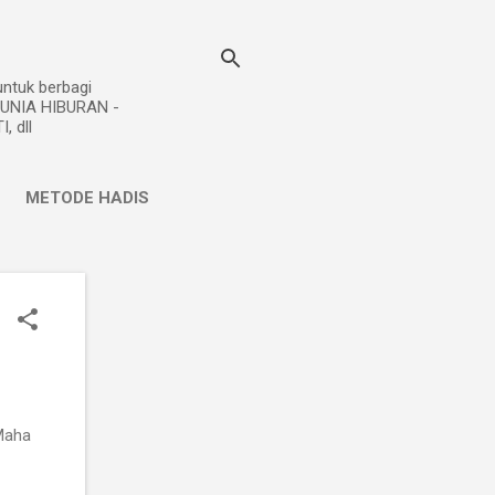
ntuk berbagi
DUNIA HIBURAN -
 dll
METODE HADIS
L
Maha