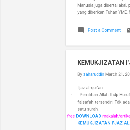
Manusia juga disertai akal
yang diberikan Tuhan YME. 
potensinya yang tunduk ke
perkembangan, dan mati. Se
Post a Comment
sebuah hubungan timbal bali
memiliki pemikiran-pemikir
ambil dan sebagai makhluk 
tempat tinggalnya. B. ...
KEMUKJIZATAN I'
By
zaharuddin
March 21, 2
I'jaz al-qur'an:
-
Pemilihan Allah thdp Huru
falsafah tersendiri. Tdk a
satu surah.
free
DOWNLOAD
makalah/artik
KEMUKJIZATAN I'JAZ A