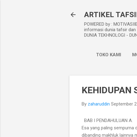
ARTIKEL TAFSI
POWERED by : MOTIVASIIBA
informasi dunia tafsir 
DUNIA TEKHNOLOGI - DUNI
TOKO KAMI
M
KEHIDUPAN 
By
zaharuddin
September 2
BAB I PENDAHULUAN A. La
Esa yang paling sempurna da
dibanding makhluk lainnya 