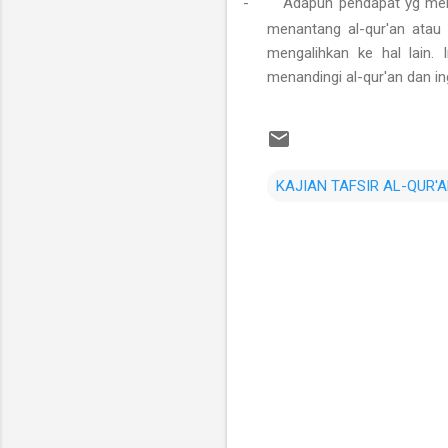
-
Adapun pendapat yg me
menantang al-qur'an ata
mengalihkan ke hal lain
menandingi al-qur'an dan i
KAJIAN TAFSIR AL-QUR'
C
o
m
m
e
n
t
s