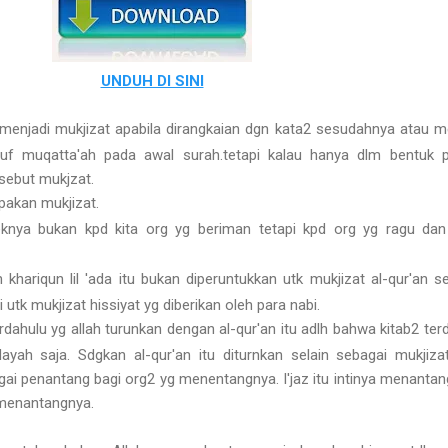
UNDUH DI SINI
 menjadi mukjizat apabila dirangkaian dgn kata2 sesudahnya atau m
ruf muqatta'ah pada awal surah.tetapi kalau hanya dlm bentuk p
isebut mukjzat.
upakan mukjizat.
bjeknya bukan kpd kita org yg beriman tetapi kpd org yg ragu dan
 khariqun lil 'ada itu bukan diperuntukkan utk mukjizat al-qur'an s
utk mukjizat hissiyat yg diberikan oleh para nabi.
rdahulu yg allah turunkan dengan al-qur'an itu adlh bahwa kitab2 ter
ayah saja. Sdgkan al-qur'an itu diturnkan selain sebagai mukjiza
 penantang bagi org2 yg menentangnya. I'jaz itu intinya menantan
menantangnya.