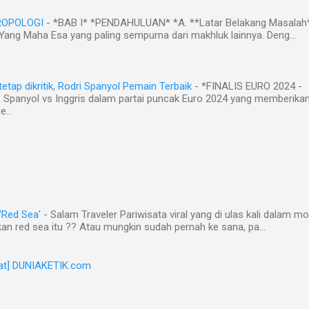
ROPOLOGI
-
*BAB I* *PENDAHULUAN* *A. **Latar Belakang Masalah
ng Maha Esa yang paling sempurna dari makhluk lainnya. Deng...
tetap dikritik, Rodri Spanyol Pemain Terbaik
-
*FINALIS EURO 2024 -
 Spanyol vs Inggris dalam partai puncak Euro 2024 yang memberikan h
...
Red Sea'
-
Salam Traveler Pariwisata viral yang di ulas kali dalam mot
kan red sea itu ?? Atau mungkin sudah pernah ke sana, pa...
at] DUNIAKETIK.com