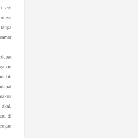
i segi
ainnya
 tanpa
samar
rdapat
ggapan
adalah
dapat
 makna
 akal.
sti di
engan