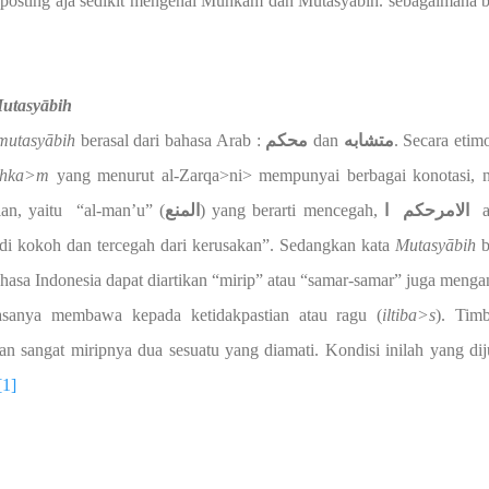
e posting aja sedikit mengenai Muhkam dan Mutasyabih. sebagaimana b
utasy
ā
bih
mutasy
ā
bih
berasal dari bahasa Arab :
محكم
dan
متشابه
. Secara etimo
ihka>m
yang menurut al-Zarqa>ni> mempunyai berbagai konotasi,
an, yaitu “al-man’u” (
المنع
) yang berarti mencegah,
ا
حكم
الامر
di kokoh dan tercegah dari kerusakan”. Sedangkan kata
Mutasy
ā
bih
b
asa Indonesia dapat diartikan “mirip” atau “samar-samar” juga meng
iasanya membawa kepada ketidakpastian atau ragu (
iltiba>s
). Tim
an sangat miripnya dua sesuatu yang diamati. Kondisi inilah yang di
[1]