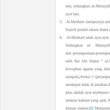
lain, sedangkan
al
-
Mutasy
ā
ayat lain.
5.
Al
-
Muhkam
mempunyai arti
Seperti jumlah rakaat shala
6.
Al
-
Muhkam
ialah ayat-ayat
Sedangkan
al
-
Mutasy
ā
dan
perumpamaan-perumpam
oleh Ibn Abi Hatim “
al
-
kewajiban agama yang dii
sumpah),
Amtsa>l
(perumpa
meskipun tidak di amalkan.
jelas adalah ayat
muhkama>
struktur kalimat yang apik. 
jelasan makna.
[6]
Muhammad 