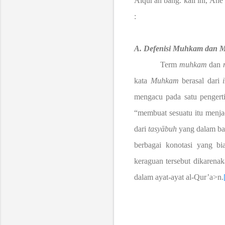
Alqur'an bang. kali ini, An
:
A.
Defenisi Muhkam dan
M
Term
muhkam
dan
kata
Muhkam
berasal dari
mengacu pada satu pengerti
“membuat sesuatu itu menja
dari
tasy
ā
buh
yang dalam bah
berbagai konotasi yang b
keraguan tersebut dikarenak
dalam ayat-ayat al-Qur’a>n.