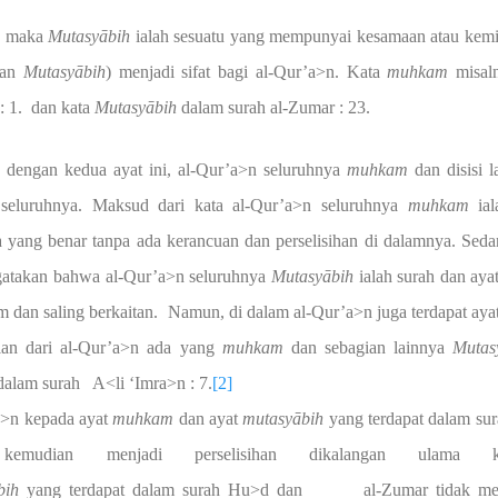
 maka
Mutasy
ā
bih
ialah sesuatu yang mempunyai kesamaan atau kemi
an
Mutasy
ā
bih
) menjadi sifat bagi al-Qur’a>n. Kata
muhkam
misaln
 1.
dan kata
Mutasy
ā
bih
dalam surah al-Zumar : 23.
 dengan kedua ayat ini, al-Qur’a>n seluruhnya
muhkam
dan disisi la
h
seluruhnya. Maksud dari kata al-Qur’a>n seluruhnya
muhkam
ial
yang benar tanpa ada kerancuan dan perselisihan di dalamnya. Sed
gatakan bahwa al-Qur’a>n seluruhnya
Mutasy
ā
bih
ialah surah dan aya
m dan saling berkaitan.
Namun, di dalam al-Qur’a>n juga terdapat aya
an dari al-Qur’a>n ada yang
muhkam
dan sebagian lainnya
Mutas
dalam surah A<li ‘Imra>n : 7.
[2]
n kepada ayat
muhkam
dan ayat
mutasy
ā
bih
yang terdapat dalam sur
mudian menjadi perselisihan dikalangan ulama ka
bih
yang terdapat dalam surah Hu>d dan al-Zumar tidak mem