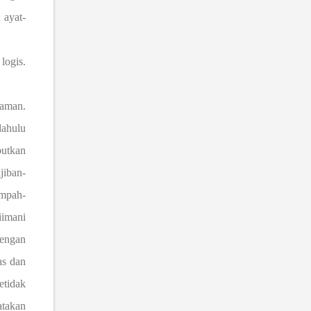
 ayat-
logis.
caman.
ahulu
butkan
jiban-
umpah-
iimani
dengan
as dan
etidak
atakan