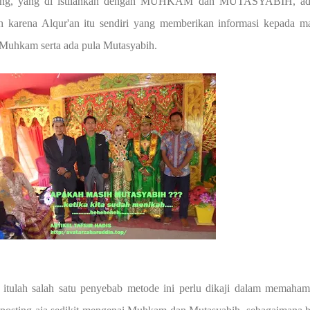
 bang, yang di istilahkan dengan MUHKAM dan MUTASYABIH, ad
h karena Alqur'an itu sendiri yang memberikan informasi kepada m
 Muhkam serta ada pula Mutasyabih.
itulah salah satu penyebab metode ini perlu dikaji dalam memaham