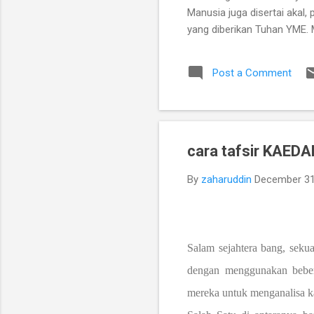
Manusia juga disertai akal
yang diberikan Tuhan YME. 
potensinya yang tunduk ke
perkembangan, dan mati. Se
Post a Comment
sebuah hubungan timbal bali
memiliki pemikiran-pemikir
ambil dan sebagai makhluk 
tempat tinggalnya. B. ...
cara tafsir KAE
By
zaharuddin
December 31
Salam sejahtera bang, seku
dengan menggunakan bebera
mereka untuk menganalisa 