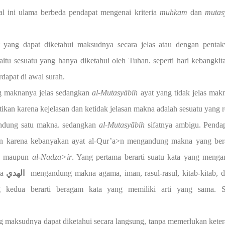
lama berbeda pendapat mengenai kriteria
muhkam
dan
mutas
 yang dapat diketahui maksudnya secara jelas atau dengan pentak
aitu sesuatu yang hanya diketahui oleh Tuhan. seperti hari kebangki
rdapat di awal surah.
g maknanya jelas sedangkan
al
-
Mutasy
ā
bih
ayat yang tidak jelas mak
tikan karena kejelasan dan ketidak jelasan makna adalah sesuatu yang re
dung satu makna. sedangkan
al
-
Mutasy
ā
bih
sifatnya ambigu. Pendap
tikan karena kebanyakan ayat al-Qur’a>n mengandung makna yang be
h
maupun
al-Nadza>ir
. Yang pertama berarti suatu kata yang meng
ta
الهدي
mengandung makna agama, iman, rasul-rasul, kitab-kitab, d
 kedua berarti beragam kata yang memiliki arti yang sama. Se
g maksudnya dapat diketahui secara langsung, tanpa memerlukan kete