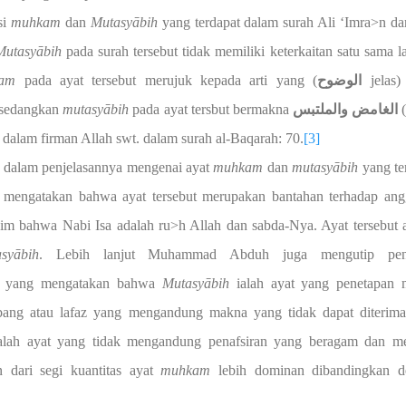
si
muhkam
dan
Mutasy
ā
bih
yang terdapat dalam surah Ali ‘Imra>n dar
Mutasy
ā
bih
pada surah tersebut tidak memiliki keterkaitan satu sama l
am
pada ayat tersebut merujuk kepada arti yang
)
الوضوح
jelas)
 sedangkan
mutasy
ā
bih
pada ayat tersbut bermakna
الغامض والملتبس
(
 dalam firman Allah swt. dalam surah al-Baqarah: 70.
[3]
 penjelasannya mengenai ayat
muhkam
dan
mutasy
ā
bih
yang te
7 mengatakan bahwa ayat tersebut merupakan bantahan terhadap an
m bahwa Nabi Isa adalah ru>h Allah dan sabda-Nya. Ayat tersebut 
sy
ā
bih
. Lebih lanjut Muhammad Abduh juga mengutip pen
yang mengatakan bahwa
Mutasy
ā
bih
ialah ayat yang penetapan
imbang atau lafaz yang mengandung makna yang tidak dapat diterima
lah ayat yang tidak mengandung penafsiran yang beragam dan me
n dari segi kuantitas ayat
muhkam
lebih dominan dibandingkan d