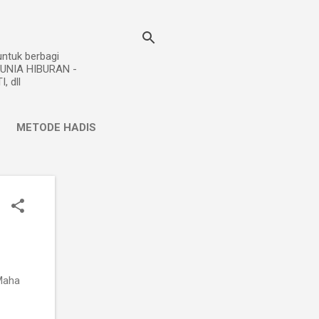
ntuk berbagi
DUNIA HIBURAN -
 dll
METODE HADIS
L
Maha