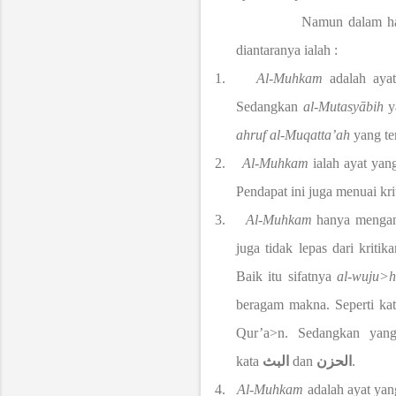
Namun dalam hal ini u
diantaranya ialah :
1.
Al
-
Muhkam
adalah ayat
Sedangkan
al
-
Mutasy
ā
bih
y
ahruf al-Muqatta’ah
yang te
2.
Al
-
Muhkam
ialah ayat yan
Pendapat ini juga menuai kri
3.
Al
-
Muhkam
hanya mengan
juga tidak lepas dari kri
Baik itu sifatnya
al-wuju>
beragam makna. Seperti ka
Qur’a>n. Sedangkan yang
kata
البث
dan
الحزن
.
4.
Al-Muhkam
adalah ayat yan