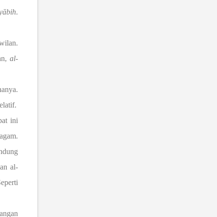
y
ā
bih
.
wilan.
tan,
al-
nanya.
latif.
at ini
ragam.
andung
an al-
perti
rangan