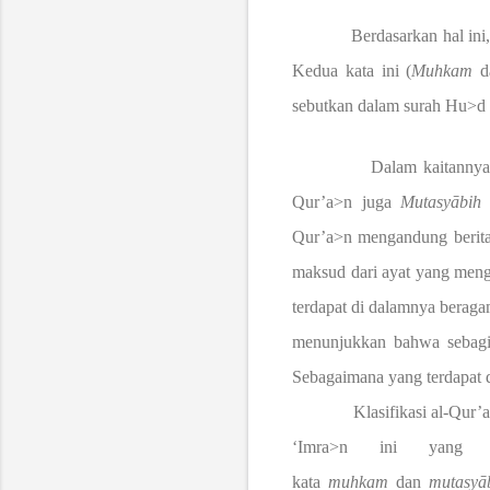
Berdasarkan hal ini,
Kedua kata ini (
Muhkam
d
sebutkan dalam surah Hu>d :
Dalam kaitannya
Qur’a>n juga
Mutasy
ā
bi
Qur’a>n mengandung berita 
maksud dari ayat yang men
terdapat di dalamnya beraga
menunjukkan bahwa sebagi
Sebagaimana yang terdapat 
Klasifikasi al-Qur’a>
‘Imra>n ini yang ke
kata
muhkam
dan
mutasy
ā