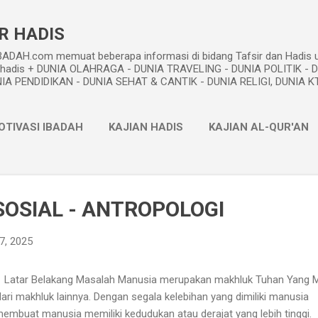
Skip to main content
R HADIS
DAH.com memuat beberapa informasi di bidang Tafsir dan Hadis u
dan hadis + DUNIA OLAHRAGA - DUNIA TRAVELING - DUNIA POLITIK - 
A PENDIDIKAN - DUNIA SEHAT & CANTIK - DUNIA RELIGI, DUNIA KTI,
OTIVASI IBADAH
KAJIAN HADIS
KAJIAN AL-QUR'AN
METODE TAFSIR
PEMIKIRAN ISLAM
MORE…
PROFI
SOSIAL - ANTROPOLOGI
7, 2025
tar Belakang Masalah Manusia merupakan makhluk Tuhan Yang 
ri makhluk lainnya. Dengan segala kelebihan yang dimiliki manusia
membuat manusia memiliki kedudukan atau derajat yang lebih tinggi.