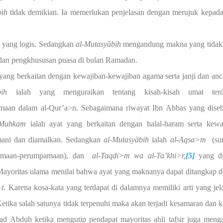
bih
tidak demikian. Ia memerlukan penjelasan dengan merujuk kepada
 yang logis. Sedangkan
al
-
Mutasy
ā
bih
mengandung makna yang tidak 
t dan pengkhususan puasa di bulan Ramadan.
 yang berkaitan dengan kewajiban-kewajiban agama serta janji dan an
bih
ialah yang menguraikan tentang kisah-kisah umat terd
aan dalam al-Qur’a>n. Sebagaimana riwayat Ibn Abbas yang dise
Muhkam
ialah ayat yang berkaitan dengan halal-haram serta kewa
mani dan diamalkan. Sedangkan
al
-
Mutasy
ā
bih
ialah
al
-
Aqsa>m
(s
maan-perumpamaan), dan
al-Taqdi>m wa al-Ta’khi>r,
[5]
yang d
Mayoritas ulama menilai bahwa ayat yang maknanya dapat ditangkap 
t
. Karena kosa-kata yang terdapat di dalamnya memiliki arti yang jel
Ketika salah satunya tidak terpenuhi maka akan terjadi kesamaran dan k
Abduh ketika mengutip pendapat mayoritas ahli tafsir juga meng