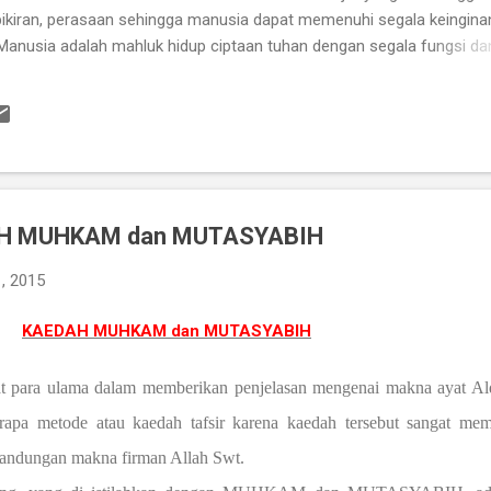
, pikiran, perasaan sehingga manusia dapat memenuhi segala keingin
Manusia adalah mahluk hidup ciptaan tuhan dengan segala fungsi da
pada aturan hukum alam, mengalami kelahiran, pertumbuhan,
rta terkait serta berinteraksi dengan alam dan lingkungannya dalam
k, baik itu positis maupun negatif. Manusia juga sebagai mahkluk ind
an tentang apa yang menurutnya sesuai ketika tindakan-tindakan yang
sosial yang saling berhubungan dan keterkaitannya dengan lingkung
DAH MUHKAM dan MUTASYABIH
, 2015
KAEDAH MUHKAM dan MUTASYABIH
at para ulama dalam memberikan penjelasan mengenai makna ayat Al
pa metode atau kaedah tafsir karena kaedah tersebut sangat me
kandungan makna firman Allah Swt.