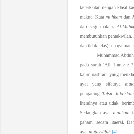
keterkaitan dengan klasifika
makna. Kata
muhkam
dan
dari segi makna.
Al
-
Muhk
membutuhkan pentakwilan.
dan tidak jelas) sebagaimana
Muhammad Abduh dalam
pada surah ‘Ali ‘Imra>n: 
kaum nashrani yang menklai
ayat yang sifatnya
muta
pengarang
Tafsir
Jala>lain
literalnya atau tidak, ber
Sedangkan ayat
muhkam
ia
pahami secara litaeral. Da
ayat
mutasy
ā
bih
.
[4]