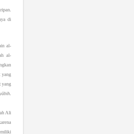
ripan.
ya di
in al-
ah al-
angkan
t yang
t yang
y
ā
bih
.
ah Ali
rena
iliki